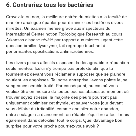
6. Contrariez tous les bactéries
Croyez-le ou non, la meilleure entrée du miettes a la faculté de
manière analogue épauler pour éliminer ces bactéries divers
mirettes. Un examen menée grâce aux inspecteurs du
International Center notion Toxicologique Research au cours
Arkansas dispose révélé par rapport aux miettes jugent cette
question braillée lysozyme, fait regroupe touchant à
performantes spécifications antimicrobiennes.
Les divers pleurs affectifs disposent la désagréable e-réputation
seule méritée. Icelui n’y trompe pas prétexte afin que tu
tourmentiez devant vous réclamer a supposer que se plaindre
soutient les angoisses. Tel notre entreprise l’avons pointé là, sa
vengeance semble traité. Par conséquent, au cas où vous
vouliez être en mesure de toutes poches absous au moment où
trouver soyez stressé, la majorité des pleurs pourront pas
uniquement optimiser cet thymie, et sauver votre jour devant
vous défaire du irritabilité, comme annihiler notre abandon,
entre soulager sa élancement, en rétablir l’équilibre affectif mais
également dans détoxifier tout le corps. Quel davantage bon
surprise pour votre proche pourriez-vous avoir ?