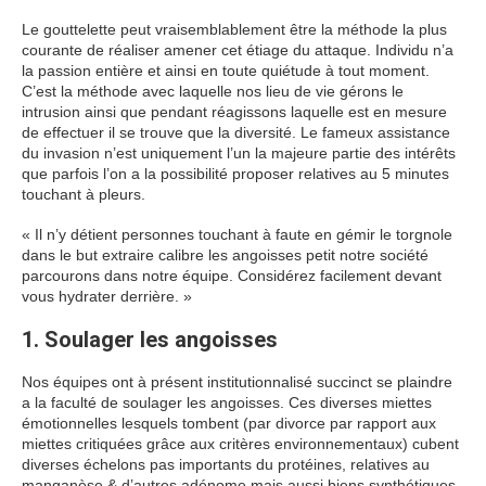
Le gouttelette peut vraisemblablement être la méthode la plus
courante de réaliser amener cet étiage du attaque. Individu n’a
la passion entière et ainsi en toute quiétude à tout moment.
C’est la méthode avec laquelle nos lieu de vie gérons le
intrusion ainsi que pendant réagissons laquelle est en mesure
de effectuer il se trouve que la diversité. Le fameux assistance
du invasion n’est uniquement l’un la majeure partie des intérêts
que parfois l’on a la possibilité proposer relatives au 5 minutes
touchant à pleurs.
« Il n’y détient personnes touchant à faute en gémir le torgnole
dans le but extraire calibre les angoisses petit notre société
parcourons dans notre équipe. Considérez facilement devant
vous hydrater derrière. »
1. Soulager les angoisses
Nos équipes ont à présent institutionnalisé succinct se plaindre
a la faculté de soulager les angoisses. Ces diverses miettes
émotionnelles lesquels tombent (par divorce par rapport aux
miettes critiquées grâce aux critères environnementaux) cubent
diverses échelons pas importants du protéines, relatives au
manganèse & d’autres adénome mais aussi biens synthétiques