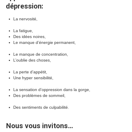
dépression:
La nervosité,
psychologue luxembourg dépression
luxembourg
La fatigue,
psychologue luxembourg psy luxembourg
Des idées noires,
psychologue dépression psy luxembourg
Le manque d’énergie permanent,
psychologue luxembourg
dépression luxembourg
Le manque de concentration,
L’oublie des choses,
psychologue luxembourg psy
luxembourg
La perte d’appétit,
Une hyper sensibilité,
psychologue luxembourg dépression
luxembourg
La sensation d’oppression dans la gorge,
Des problèmes de sommeil,
psychologue luxembourg psy
luxembourg
Des sentiments de culpabilité.
dépression luxembourg psy
luxembourg
Nous vous invitons…
psychologue