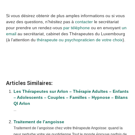
luxembourg dépression luxembourg
Si vous désirez obtenir de plus amples informations ou si vous
avez des questions, n’hésitez pas à
contacter
le secrétariat
pour prendre un rendez-vous
par téléphone
ou en envoyant
un
email
au secrétariat, cabinet des Thérapeutes du Luxembourg
(à l’attention du
thérapeute ou psychopraticien de votre choix
).
Thérapie de dépression |
psychologue Luxembourg
Articles Similaires:
Les Thérapeutes sur Arlon – Thérapie Adultes – Enfants
– Adolescents – Couples – Familles – Hypnose – Bilans
QI Arlon
...
Traitement de l’angoisse
Traitement de l’angoisse chez votre thérapeute Angoisse: quand la
peur perturbe votre vie quotidienne Tout le monde éprouve parfois de