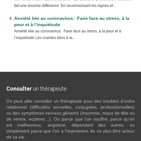
fait une énorme différence. En reconnaissant les signes et...
Anxiété liée au coronavirus : Faire face au stress, à la
peur et à l’inquiétude
Anxiété liée au coronavirus : Faire face au stress, à la peur et à
l’inquiétude Les craintes liées à la...
Consulter
un thérapeute
On peut aller consulter un thérapeute pour des troubles d’ordre
relationnel (difficultés sexuelles, conjugales, professionnelles)
ou des symptômes nerveux gênants (insomnie, maux de tête ou
de ventre, eczéma…). Ou parce que l’on souffre, parce qu’on
est malheureux, angoissé, dépendant des autres, ou
simplement parce que l’on a l’impression de ne plus être acteur
de sa vie.