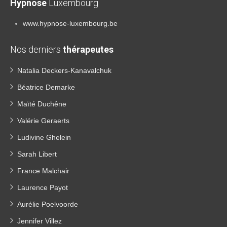
Hypnose
Luxembourg
www.hypnose-luxembourg.be
Nos derniers
thérapeutes
Natalia Deckers-Kanavalchuk
Béatrice Demarke
Maïté Duchêne
Valérie Geraerts
Ludivine Ghelein
Sarah Libert
France Malchair
Laurence Payot
Aurélie Poelvoorde
Jennifer Villez