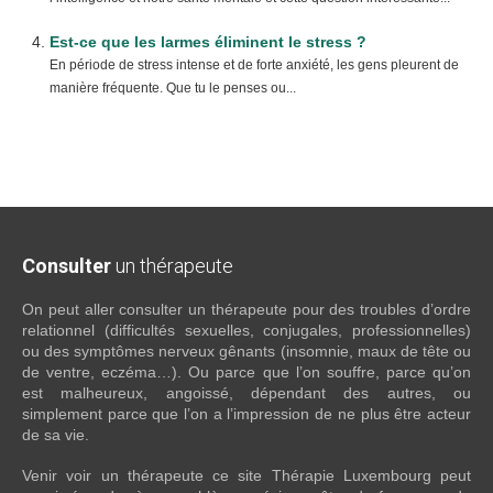
Est-ce que les larmes éliminent le stress ?
En période de stress intense et de forte anxiété, les gens pleurent de
manière fréquente. Que tu le penses ou...
Consulter
un thérapeute
On peut aller consulter un thérapeute pour des troubles d’ordre
relationnel (difficultés sexuelles, conjugales, professionnelles)
ou des symptômes nerveux gênants (insomnie, maux de tête ou
de ventre, eczéma…). Ou parce que l’on souffre, parce qu’on
est malheureux, angoissé, dépendant des autres, ou
simplement parce que l’on a l’impression de ne plus être acteur
de sa vie.
Venir voir un thérapeute ce site Thérapie Luxembourg peut